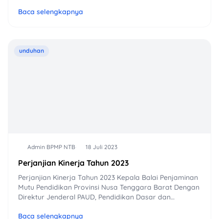
Baca selengkapnya
unduhan
Admin BPMP NTB
·
18 Juli 2023
Perjanjian Kinerja Tahun 2023
Perjanjian Kinerja Tahun 2023 Kepala Balai Penjaminan
Mutu Pendidikan Provinsi Nusa Tenggara Barat Dengan
Direktur Jenderal PAUD, Pendidikan Dasar dan
Pendidikan Menengah
Baca selengkapnya