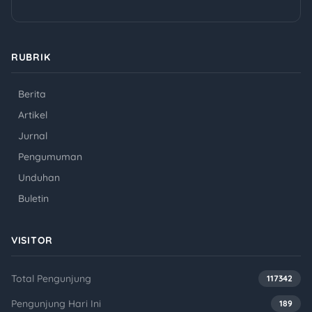
RUBRIK
Berita
Artikel
Jurnal
Pengumuman
Unduhan
Buletin
VISITOR
Total Pengunjung
117342
Pengunjung Hari Ini
189