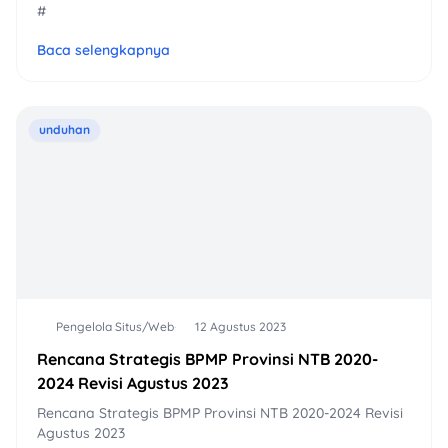
#
Baca selengkapnya
unduhan
Pengelola Situs/Web
·
12 Agustus 2023
Rencana Strategis BPMP Provinsi NTB 2020-
2024 Revisi Agustus 2023
Rencana Strategis BPMP Provinsi NTB 2020-2024 Revisi
Agustus 2023