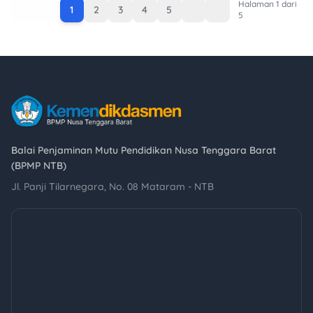
Halaman 1 dari
1
2
3
4
5
5
Balai Penjaminan Mutu Pendidikan Nusa Tenggara Barat
(BPMP NTB)
Jl. Panji Tilarnegara, No. 08 Mataram - NTB