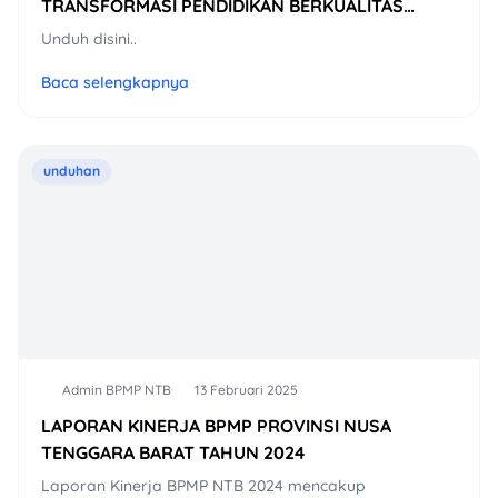
TRANSFORMASI PENDIDIKAN BERKUALITAS
MENUJU SDM UNGGUL" – Buletin Kita Edisi 22
Unduh disini..
Tahun XIII/2024
Baca selengkapnya
unduhan
Admin BPMP NTB
·
13 Februari 2025
LAPORAN KINERJA BPMP PROVINSI NUSA
TENGGARA BARAT TAHUN 2024
Laporan Kinerja BPMP NTB 2024 mencakup