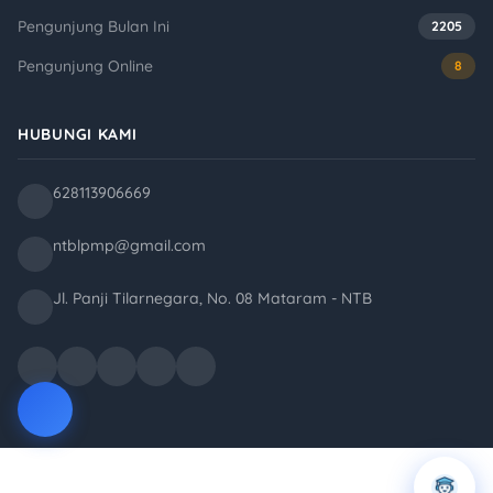
Pengunjung Bulan Ini
2205
Pengunjung Online
8
HUBUNGI KAMI
628113906669
ntblpmp@gmail.com
Jl. Panji Tilarnegara, No. 08 Mataram - NTB
© 2026 Balai Penjaminan Mutu Pendidikan Nusa Tenggara Barat (BPMP
NTB). Kementerian Pendidikan Dasar dan Menengah.